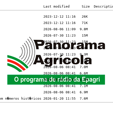
Last modified
Size
Descripti
om n�meros hist�ricos